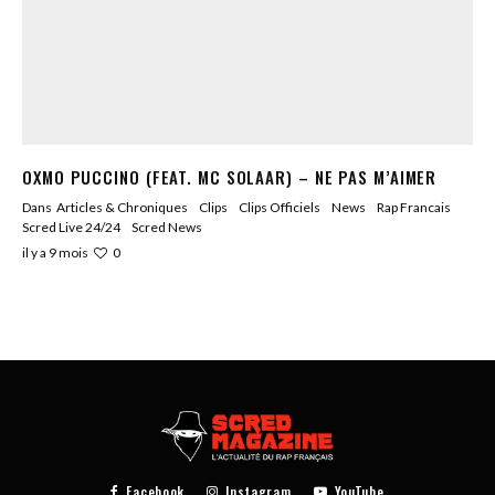
OXMO PUCCINO (FEAT. MC SOLAAR) – NE PAS M’AIMER
Dans
Articles & Chroniques
Clips
Clips Officiels
News
Rap Francais
Scred Live 24/24
Scred News
0
il y a 9 mois
Facebook
Instagram
YouTube