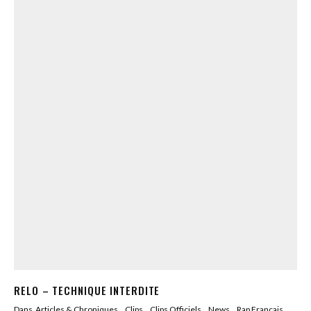
RELO – TECHNIQUE INTERDITE
Dans
Articles & Chroniques
Clips
Clips Officiels
News
Rap Francais