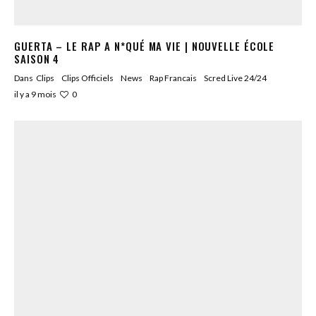
GUERTA – LE RAP A N*QUÉ MA VIE | NOUVELLE ÉCOLE
SAISON 4
Dans
Clips
Clips Officiels
News
Rap Francais
Scred Live 24/24
0
il y a 9 mois