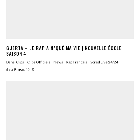
GUERTA – LE RAP A N*QUÉ MA VIE | NOUVELLE ÉCOLE
SAISON 4
Dans
Clips
Clips Officiels
News
Rap Francais
Scred Live 24/24
0
il y a 9 mois