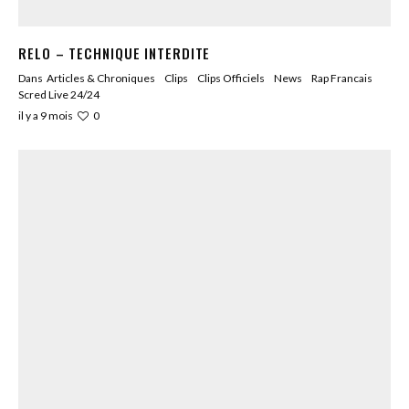
RELO – TECHNIQUE INTERDITE
Dans
Articles & Chroniques
Clips
Clips Officiels
News
Rap Francais
Scred Live 24/24
0
il y a 9 mois