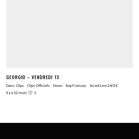
GEORGIO – VENDREDI 13
Dans
Clips
Clips Officiels
News
Rap Francais
Scred Live 24/24
1
il y a 12 mois