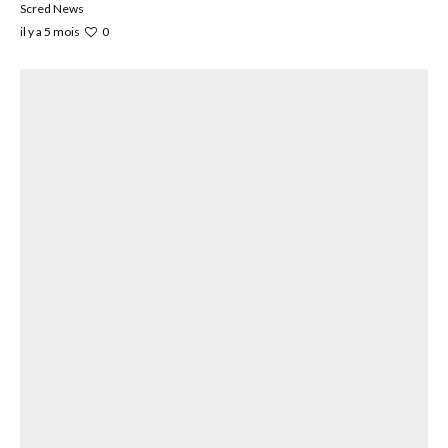
Scred News
0
il y a 5 mois