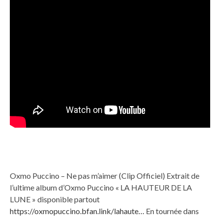
Oxmo Puccino – Ne pas m’aimer (Clip Officiel) Extrait de
l’ultime album d’Oxmo Puccino « LA HAUTEUR DE LA
LUNE » disponible partout
https://oxmopuccino.bfan.link/lahaute…
En tournée dans