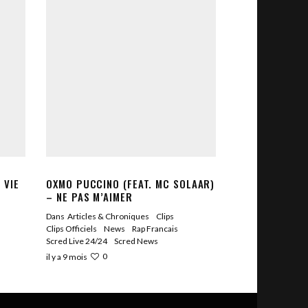
 VIE
OXMO PUCCINO (FEAT. MC SOLAAR)
– NE PAS M’AIMER
Dans
Articles & Chroniques
Clips
Clips Officiels
News
Rap Francais
Scred Live 24/24
Scred News
0
il y a 9 mois