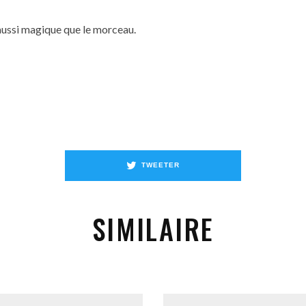
 aussi magique que le morceau.
TWEETER
SIMILAIRE