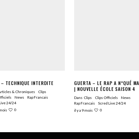
 – TECHNIQUE INTERDITE
GUERTA – LE RAP A N*QUÉ MA
| NOUVELLE ÉCOLE SAISON 4
rticles & Chroniques
Clips
fficiels
News
Rap Francais
Dans
Clips
Clips Officiels
News
Live 24/24
Rap Francais
Scred Live 24/24
0
 mois
0
il y a 9 mois