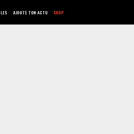
riş
betsmove
betsmove
ganobet
setrabet
child porn
bahiscasino
joj
CLES
AJOUTE TON ACTU
SHOP