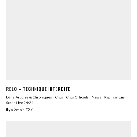
RELO – TECHNIQUE INTERDITE
Dans
Articles & Chroniques
Clips
Clips Officiels
News
Rap Francais
Scred Live 24/24
0
il y a 9 mois