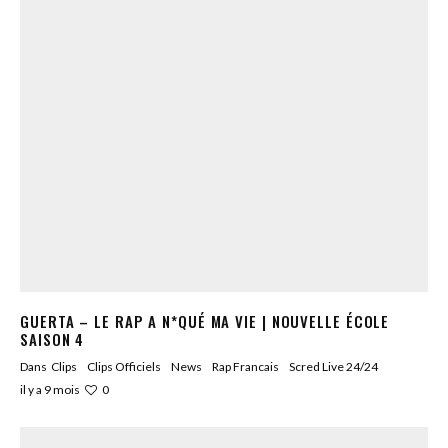
GUERTA – LE RAP A N*QUÉ MA VIE | NOUVELLE ÉCOLE
SAISON 4
Dans
Clips
Clips Officiels
News
Rap Francais
Scred Live 24/24
0
il y a 9 mois