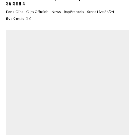
SAISON 4
Dans
Clips
Clips Officiels
News
Rap Francais
Scred Live 24/24
il y a 9 mois
0