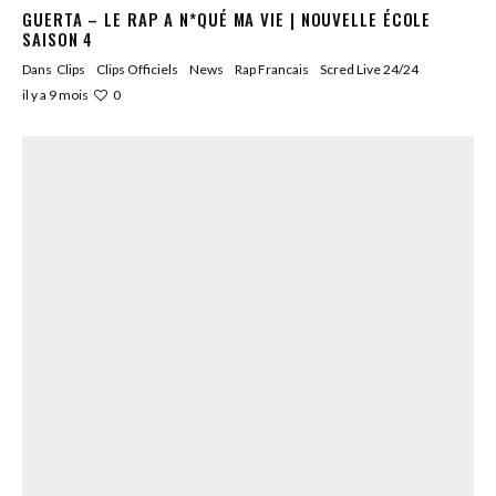
GUERTA – LE RAP A N*QUÉ MA VIE | NOUVELLE ÉCOLE
SAISON 4
Dans
Clips
Clips Officiels
News
Rap Francais
Scred Live 24/24
0
il y a 9 mois