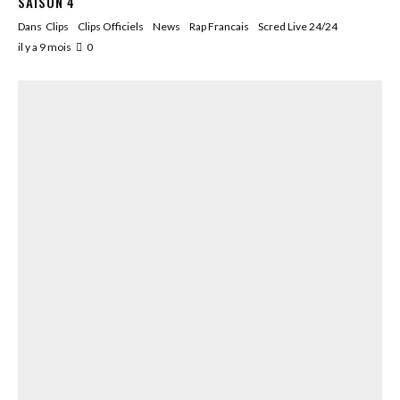
SAISON 4
Dans
Clips
Clips Officiels
News
Rap Francais
Scred Live 24/24
il y a 9 mois
0