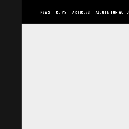
bet
Jojobet
pusulabet
https://milliol.com/
ligobet
starzbet
betpark
jo
NEWS
CLIPS
ARTICLES
AJOUTE TON ACTU