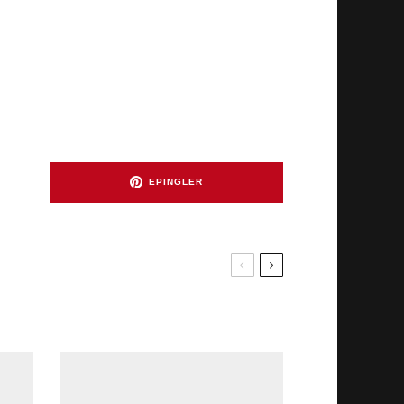
EPINGLER