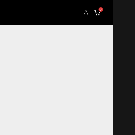
n
jojobet
superbetin
aaa
pusulabet
matbet
imajbet
grandpashabet
ho
0