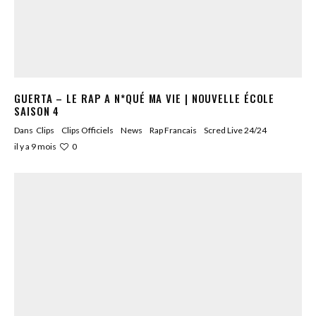
GUERTA – LE RAP A N*QUÉ MA VIE | NOUVELLE ÉCOLE
SAISON 4
Dans
Clips
Clips Officiels
News
Rap Francais
Scred Live 24/24
0
il y a 9 mois