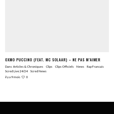
OXMO PUCCINO (FEAT. MC SOLAAR) – NE PAS M’AIMER
Dans
Articles & Chroniques
Clips
Clips Officiels
News
Rap Francais
Scred Live 24/24
Scred News
0
il y a 9 mois