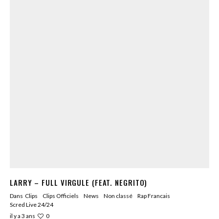
LARRY – FULL VIRGULE (FEAT. NEGRITO)
Dans
Clips
Clips Officiels
News
Non classé
Rap Francais
Scred Live 24/24
0
il y a 3 ans