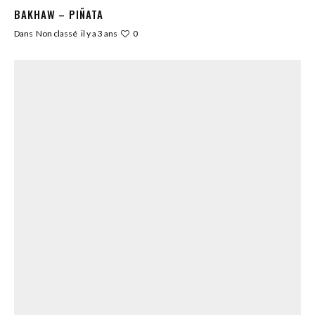
BAKHAW – PIÑATA
0
Dans
Non classé
il y a 3 ans