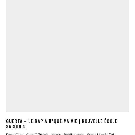
GUERTA – LE RAP A N*QUÉ MA VIE | NOUVELLE ÉCOLE
SAISON 4
Dans
Clips
Clips Officiels
News
Rap Francais
Scred Live 24/24