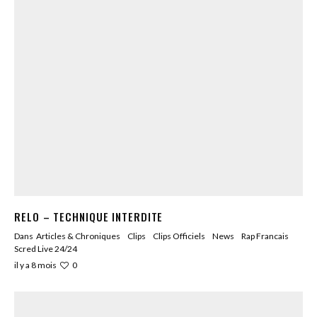
RELO – TECHNIQUE INTERDITE
Dans
Articles & Chroniques
Clips
Clips Officiels
News
Rap Francais
Scred Live 24/24
0
il y a 8 mois