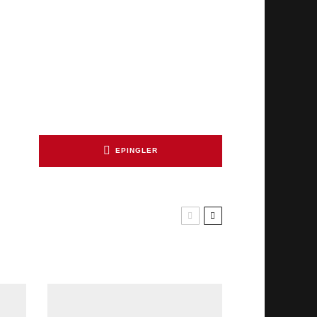
EPINGLER