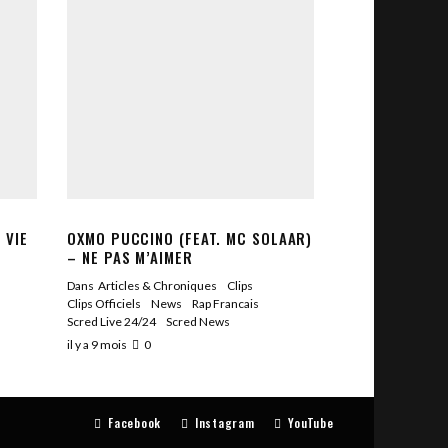
 VIE
OXMO PUCCINO (FEAT. MC SOLAAR)
– NE PAS M’AIMER
Dans
Articles & Chroniques
Clips
Clips Officiels
News
Rap Francais
Scred Live 24/24
Scred News
il y a 9 mois
0
Facebook
Instagram
YouTube