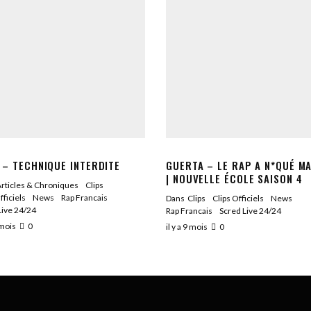
 – TECHNIQUE INTERDITE
GUERTA – LE RAP A N*QUÉ MA
| NOUVELLE ÉCOLE SAISON 4
rticles & Chroniques
Clips
fficiels
News
Rap Francais
Dans
Clips
Clips Officiels
News
Live 24/24
Rap Francais
Scred Live 24/24
 mois
0
il y a 9 mois
0