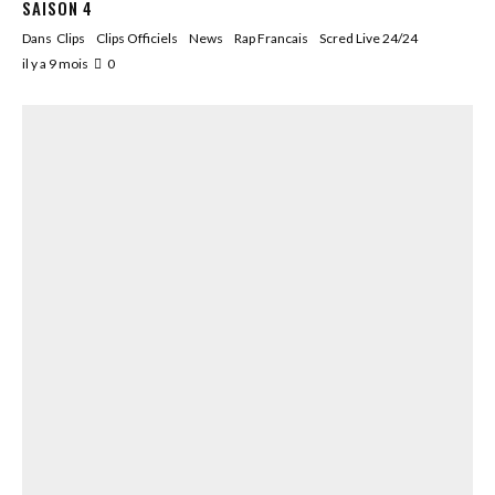
SAISON 4
Dans
Clips
Clips Officiels
News
Rap Francais
Scred Live 24/24
il y a 9 mois
0