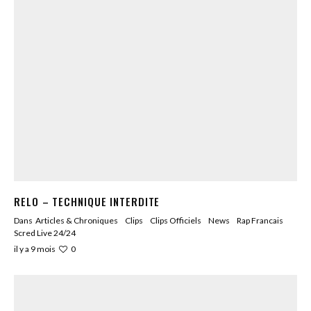
RELO – TECHNIQUE INTERDITE
Dans
Articles & Chroniques
Clips
Clips Officiels
News
Rap Francais
Scred Live 24/24
0
il y a 9 mois