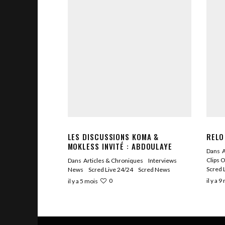
LES DISCUSSIONS KOMA &
RELO
MOKLESS INVITÉ : ABDOULAYE
Dans
A
Clips O
Dans
Articles & Chroniques
Interviews
Scred 
News
Scred Live 24/24
Scred News
il y a 9
0
il y a 5 mois