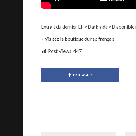
Extrait du dernier EP « Dark side « Disponible
>
Visitez la boutique du rap français
Post Views:
447
PARTAGER