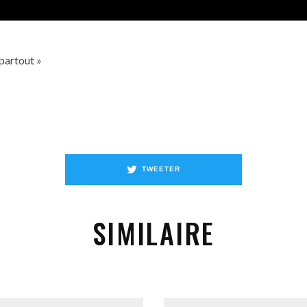
 partout »
TWEETER
SIMILAIRE