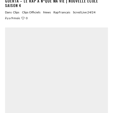
GUERTA – LE RAP A N*QUÉ MA VIE | NOUVELLE ÉCOLE
SAISON 4
Dans
Clips
Clips Officiels
News
Rap Francais
Scred Live 24/24
0
il y a 9 mois