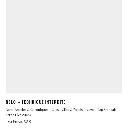
RELO – TECHNIQUE INTERDITE
Dans
Articles & Chroniques
Clips
Clips Officiels
News
Rap Francais
Scred Live 24/24
0
il y a 9 mois