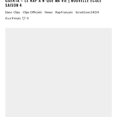
GUERTA – LE RAP A N*QUÉ MA VIE | NOUVELLE ÉCOLE
SAISON 4
Dans
Clips
Clips Officiels
News
Rap Francais
Scred Live 24/24
0
il y a 9 mois