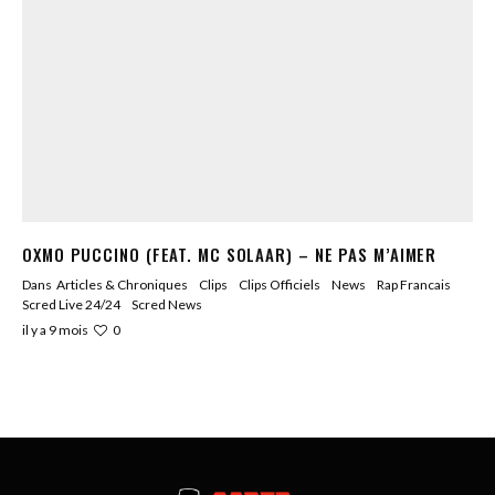
OXMO PUCCINO (FEAT. MC SOLAAR) – NE PAS M’AIMER
Dans
Articles & Chroniques
Clips
Clips Officiels
News
Rap Francais
Scred Live 24/24
Scred News
0
il y a 9 mois