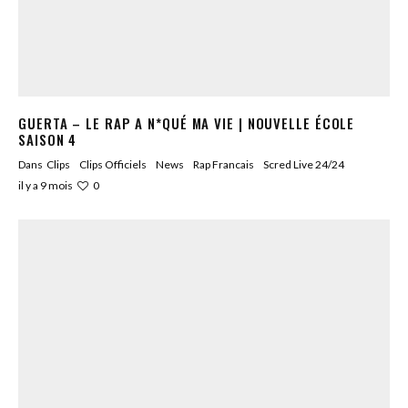
GUERTA – LE RAP A N*QUÉ MA VIE | NOUVELLE ÉCOLE
SAISON 4
Dans
Clips
Clips Officiels
News
Rap Francais
Scred Live 24/24
0
il y a 9 mois