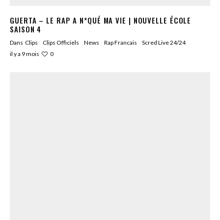
GUERTA – LE RAP A N*QUÉ MA VIE | NOUVELLE ÉCOLE
SAISON 4
Dans
Clips
Clips Officiels
News
Rap Francais
Scred Live 24/24
0
il y a 9 mois