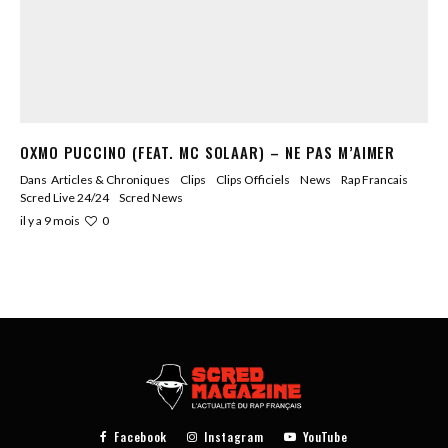
OXMO PUCCINO (FEAT. MC SOLAAR) – NE PAS M’AIMER
Dans
Articles & Chroniques
Clips
Clips Officiels
News
Rap Francais
Scred Live 24/24
Scred News
0
il y a 9 mois
Facebook
Instagram
YouTube