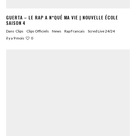
GUERTA – LE RAP A N*QUÉ MA VIE | NOUVELLE ÉCOLE
SAISON 4
Dans
Clips
Clips Officiels
News
Rap Francais
Scred Live 24/24
0
il y a 9 mois