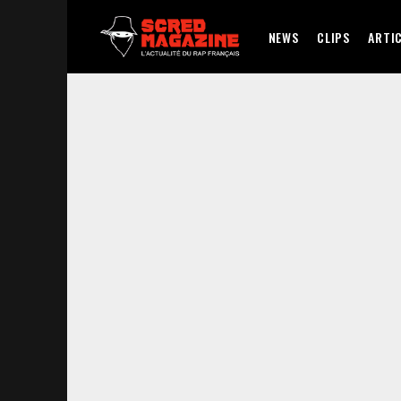
jobet
pusulabet
https://milliol.com/
ligobet
starzbet
betpark
jojobet
NEWS
CLIPS
ARTI