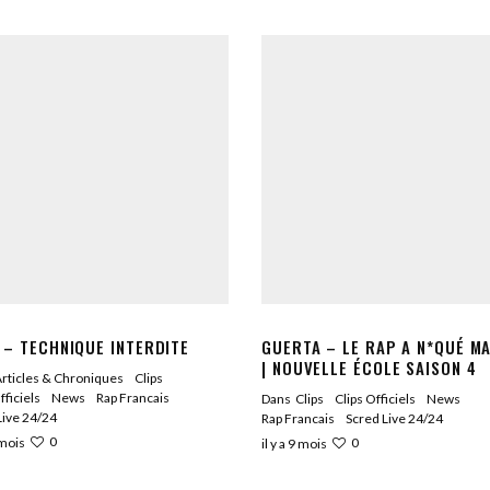
 – TECHNIQUE INTERDITE
GUERTA – LE RAP A N*QUÉ MA
| NOUVELLE ÉCOLE SAISON 4
rticles & Chroniques
Clips
fficiels
News
Rap Francais
Dans
Clips
Clips Officiels
News
Live 24/24
Rap Francais
Scred Live 24/24
0
 mois
0
il y a 9 mois