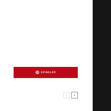
EPINGLER