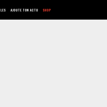
 giriş
jojobet
pusulabet009
goldenbahis009
ganobet
child porn
jojo
CLES
AJOUTE TON ACTU
SHOP