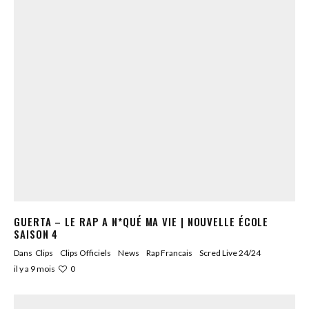
GUERTA – LE RAP A N*QUÉ MA VIE | NOUVELLE ÉCOLE
SAISON 4
Dans
Clips
Clips Officiels
News
Rap Francais
Scred Live 24/24
0
il y a 9 mois