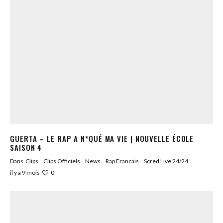
GUERTA – LE RAP A N*QUÉ MA VIE | NOUVELLE ÉCOLE
SAISON 4
Dans
Clips
Clips Officiels
News
Rap Francais
Scred Live 24/24
0
il y a 9 mois