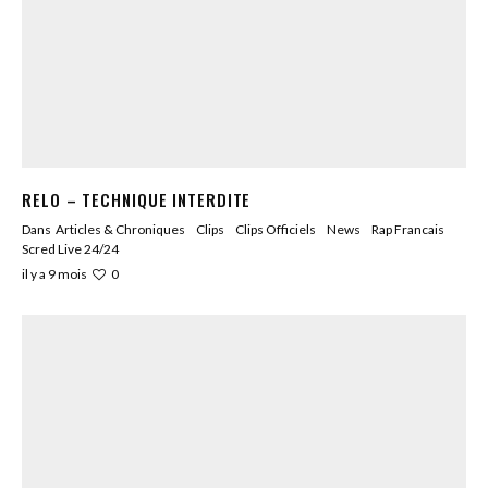
RELO – TECHNIQUE INTERDITE
Dans
Articles & Chroniques
Clips
Clips Officiels
News
Rap Francais
Scred Live 24/24
0
il y a 9 mois