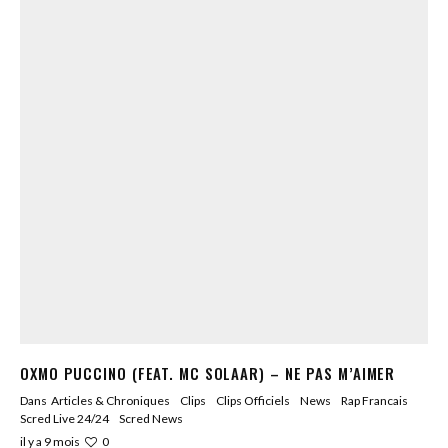
OXMO PUCCINO (FEAT. MC SOLAAR) – NE PAS M’AIMER
Dans
Articles & Chroniques
Clips
Clips Officiels
News
Rap Francais
Scred Live 24/24
Scred News
0
il y a 9 mois