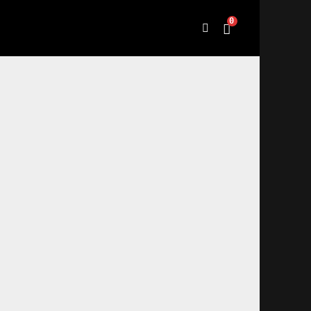
jobet
lunabet
aaa
marsbahis
grandpashabet
imajbet
sekabet
vdcasin
0