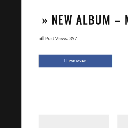
» NEW ALBUM – 
Post Views:
397
PARTAGER