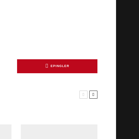
EPINGLER