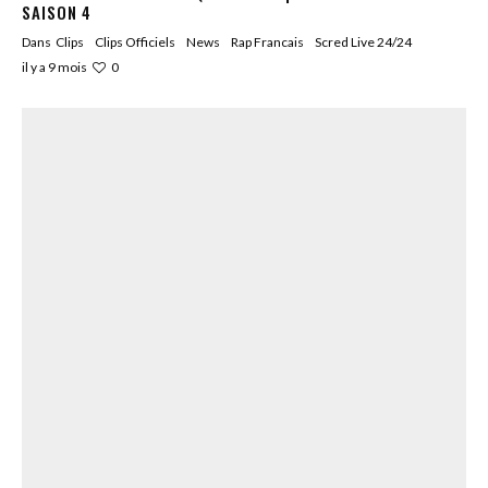
SAISON 4
Dans
Clips
Clips Officiels
News
Rap Francais
Scred Live 24/24
0
il y a 9 mois