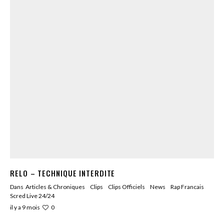
RELO – TECHNIQUE INTERDITE
Dans
Articles & Chroniques
Clips
Clips Officiels
News
Rap Francais
Scred Live 24/24
0
il y a 9 mois