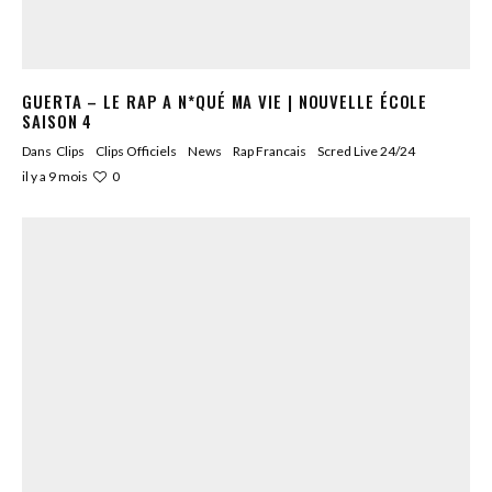
GUERTA – LE RAP A N*QUÉ MA VIE | NOUVELLE ÉCOLE
SAISON 4
Dans
Clips
Clips Officiels
News
Rap Francais
Scred Live 24/24
0
il y a 9 mois