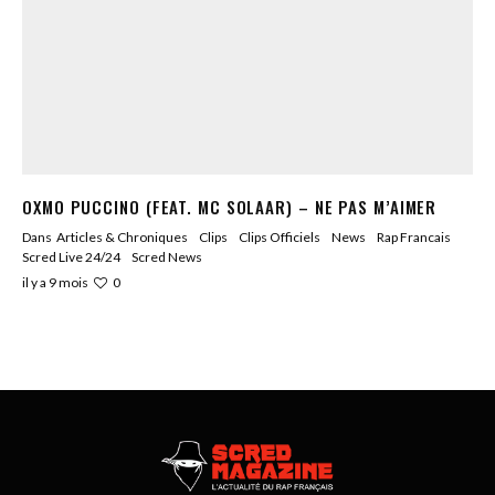
OXMO PUCCINO (FEAT. MC SOLAAR) – NE PAS M’AIMER
Dans
Articles & Chroniques
Clips
Clips Officiels
News
Rap Francais
Scred Live 24/24
Scred News
0
il y a 9 mois