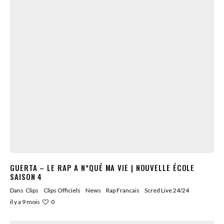
GUERTA – LE RAP A N*QUÉ MA VIE | NOUVELLE ÉCOLE
SAISON 4
Dans
Clips
Clips Officiels
News
Rap Francais
Scred Live 24/24
0
il y a 9 mois