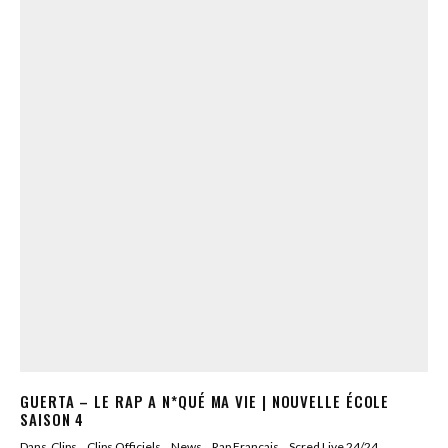
GUERTA – LE RAP A N*QUÉ MA VIE | NOUVELLE ÉCOLE
SAISON 4
Dans
Clips
Clips Officiels
News
Rap Francais
Scred Live 24/24