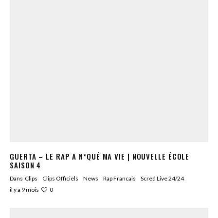
GUERTA – LE RAP A N*QUÉ MA VIE | NOUVELLE ÉCOLE
SAISON 4
Dans
Clips
Clips Officiels
News
Rap Francais
Scred Live 24/24
0
il y a 9 mois