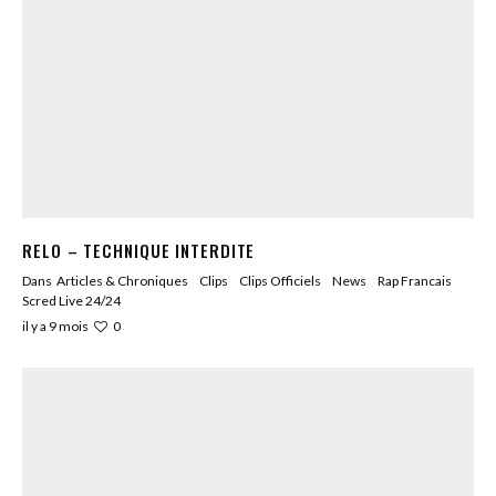
RELO – TECHNIQUE INTERDITE
Dans
Articles & Chroniques
Clips
Clips Officiels
News
Rap Francais
Scred Live 24/24
0
il y a 9 mois