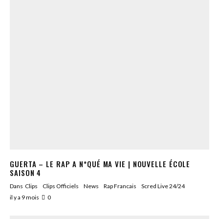
GUERTA – LE RAP A N*QUÉ MA VIE | NOUVELLE ÉCOLE
SAISON 4
Dans
Clips
Clips Officiels
News
Rap Francais
Scred Live 24/24
il y a 9 mois
0