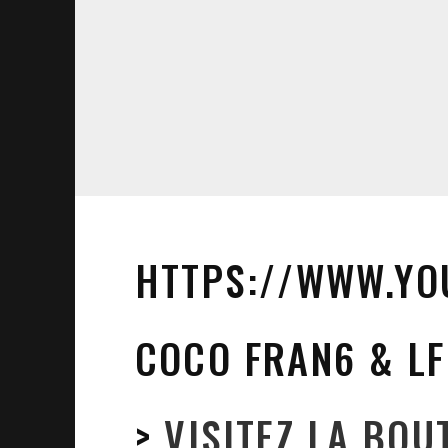
HTTPS://WWW.YO
COCO FRAN6 & LF
>
VISITEZ LA BOU