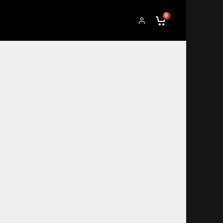
no
jojobet
superbetin
aaa
matbet
grandpashabet
vdcasino
sekabet
p
0