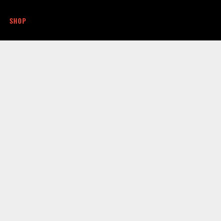
ojobet giriş
jojobet
betsmove
ganobet
setrabet
child porn
bahiscasi
SHOP