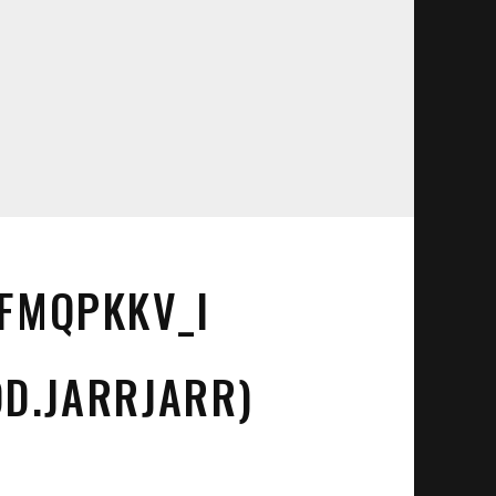
FMQPKKV_I
OD.JARRJARR)