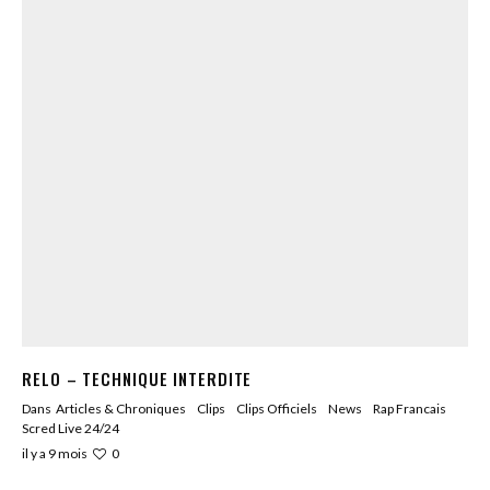
RELO – TECHNIQUE INTERDITE
Dans
Articles & Chroniques
Clips
Clips Officiels
News
Rap Francais
Scred Live 24/24
0
il y a 9 mois