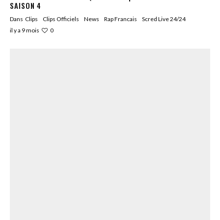
SAISON 4
Dans
Clips
Clips Officiels
News
Rap Francais
Scred Live 24/24
0
il y a 9 mois