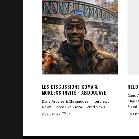
LES DISCUSSIONS KOMA &
RELO
MOKLESS INVITÉ : ABDOULAYE
Dans
A
Clips O
Dans
Articles & Chroniques
Interviews
Scred 
News
Scred Live 24/24
Scred News
il y a 8
0
il y a 5 mois