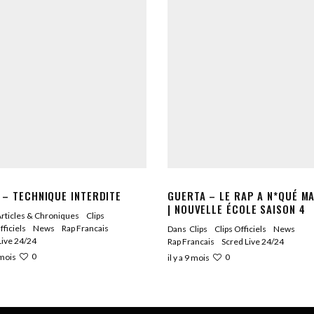
 – TECHNIQUE INTERDITE
GUERTA – LE RAP A N*QUÉ MA
| NOUVELLE ÉCOLE SAISON 4
rticles & Chroniques
Clips
fficiels
News
Rap Francais
Dans
Clips
Clips Officiels
News
Live 24/24
Rap Francais
Scred Live 24/24
0
 mois
0
il y a 9 mois