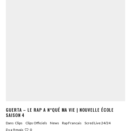
GUERTA – LE RAP A N*QUÉ MA VIE | NOUVELLE ÉCOLE
SAISON 4
Dans
Clips
Clips Officiels
News
Rap Francais
Scred Live 24/24
0
il y a 9 mois