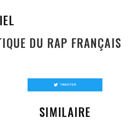
IEL
TIQUE DU RAP FRANÇAIS
TWEETER
SIMILAIRE