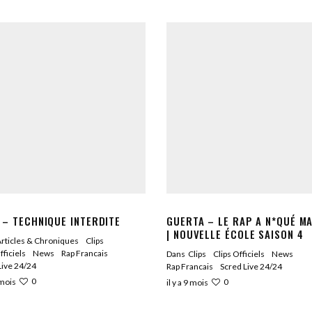
 – TECHNIQUE INTERDITE
GUERTA – LE RAP A N*QUÉ MA
| NOUVELLE ÉCOLE SAISON 4
rticles & Chroniques
Clips
fficiels
News
Rap Francais
Dans
Clips
Clips Officiels
News
Live 24/24
Rap Francais
Scred Live 24/24
0
 mois
0
il y a 9 mois