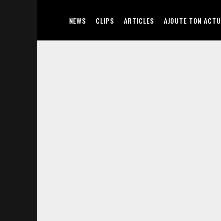
bet
Jojobet
pusulabet
https://milliol.com/
ligobet
starzbet
betpark
j
NEWS
CLIPS
ARTICLES
AJOUTE TON ACTU