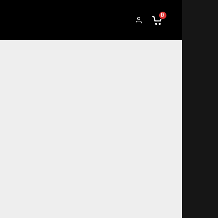
no
jojobet
superbetin
aaa
matbet
grandpashabet
grandpashabet
jojo
0