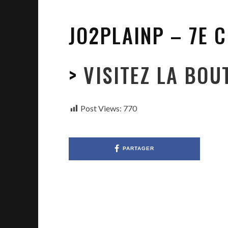
JO2PLAINP – 7E C
>
VISITEZ LA BOU
Post Views:
770
PARTAGER