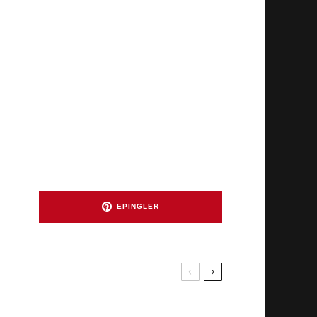
EPINGLER