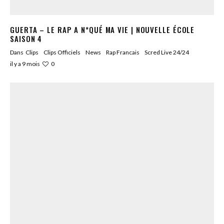
GUERTA – LE RAP A N*QUÉ MA VIE | NOUVELLE ÉCOLE
SAISON 4
Dans
Clips
Clips Officiels
News
Rap Francais
Scred Live 24/24
0
il y a 9 mois