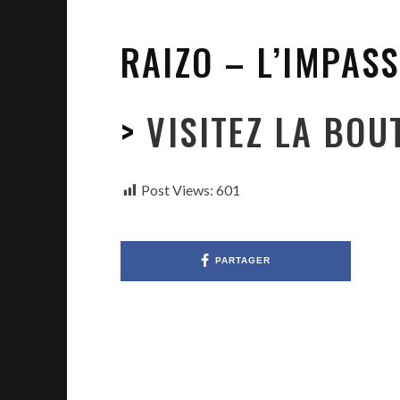
RAIZO – L’IMPASS
>
VISITEZ LA BOU
Post Views:
601
PARTAGER