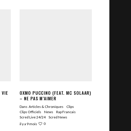
 VIE
OXMO PUCCINO (FEAT. MC SOLAAR)
– NE PAS M’AIMER
Dans
Articles & Chroniques
Clips
Clips Officiels
News
Rap Francais
Scred Live 24/24
Scred News
0
il y a 9 mois