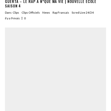
GUERTA – LE RAP A N*QUÉ MA VIE | NOUVELLE ÉCOLE
SAISON 4
Dans
Clips
Clips Officiels
News
Rap Francais
Scred Live 24/24
il y a 9 mois
0