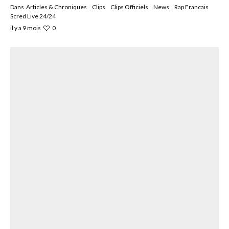
Dans
Articles & Chroniques
Clips
Clips Officiels
News
Rap Francais
Scred Live 24/24
0
il y a 9 mois