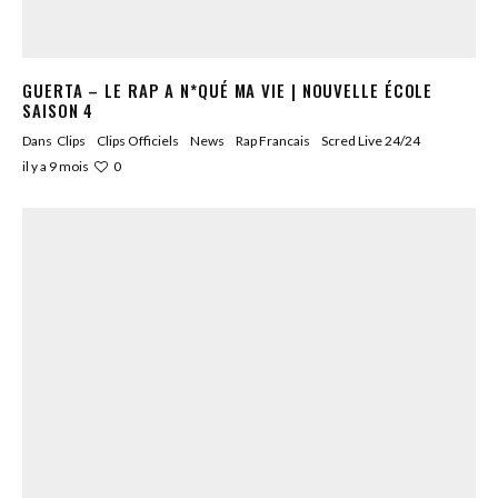
GUERTA – LE RAP A N*QUÉ MA VIE | NOUVELLE ÉCOLE
SAISON 4
Dans
Clips
Clips Officiels
News
Rap Francais
Scred Live 24/24
0
il y a 9 mois