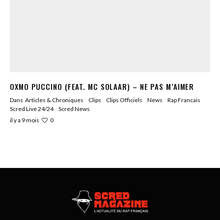
OXMO PUCCINO (FEAT. MC SOLAAR) – NE PAS M’AIMER
Dans
Articles & Chroniques
Clips
Clips Officiels
News
Rap Francais
Scred Live 24/24
Scred News
0
il y a 9 mois