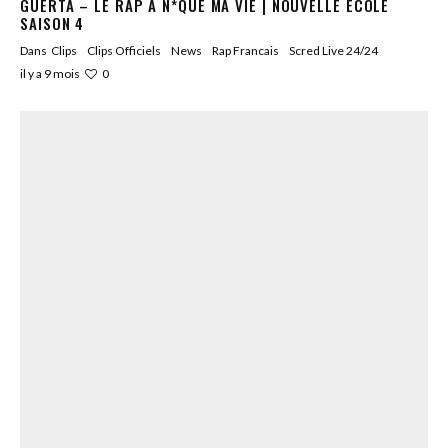
GUERTA – LE RAP A N*QUÉ MA VIE | NOUVELLE ÉCOLE
SAISON 4
Dans
Clips
Clips Officiels
News
Rap Francais
Scred Live 24/24
0
il y a 9 mois