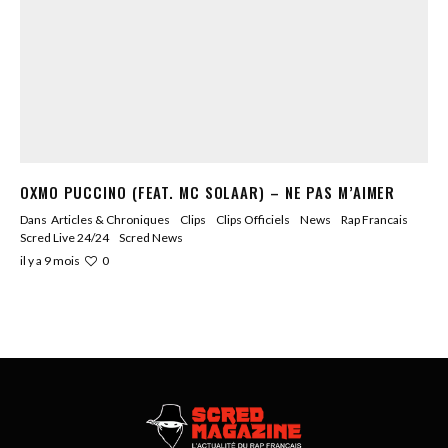
OXMO PUCCINO (FEAT. MC SOLAAR) – NE PAS M’AIMER
Dans
Articles & Chroniques
Clips
Clips Officiels
News
Rap Francais
Scred Live 24/24
Scred News
0
il y a 9 mois