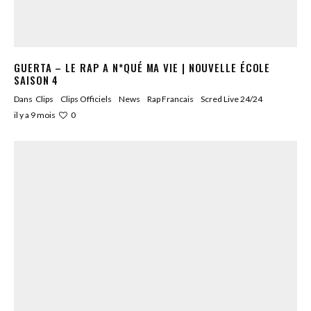
GUERTA – LE RAP A N*QUÉ MA VIE | NOUVELLE ÉCOLE
SAISON 4
Dans
Clips
Clips Officiels
News
Rap Francais
Scred Live 24/24
0
il y a 9 mois