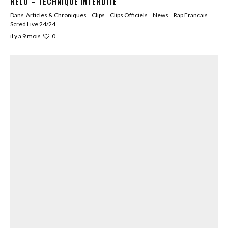
RELO – TECHNIQUE INTERDITE
Dans
Articles & Chroniques
Clips
Clips Officiels
News
Rap Francais
Scred Live 24/24
0
il y a 9 mois