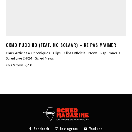
OXMO PUCCINO (FEAT. MC SOLAAR) – NE PAS M’AIMER
Dans
Articles & Chroniques
Clips
Clips Officiels
News
Rap Francais
Scred Live 24/24
Scred News
0
il y a 9 mois
Facebook
Instagram
YouTube