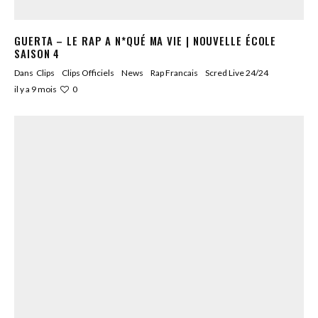
GUERTA – LE RAP A N*QUÉ MA VIE | NOUVELLE ÉCOLE
SAISON 4
Dans
Clips
Clips Officiels
News
Rap Francais
Scred Live 24/24
0
il y a 9 mois