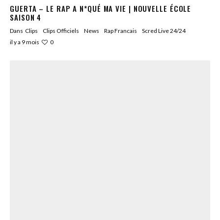
GUERTA – LE RAP A N*QUÉ MA VIE | NOUVELLE ÉCOLE
SAISON 4
Dans
Clips
Clips Officiels
News
Rap Francais
Scred Live 24/24
0
il y a 9 mois