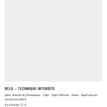
RELO – TECHNIQUE INTERDITE
Dans
Articles & Chroniques
Clips
Clips Officiels
News
Rap Francais
Scred Live 24/24
0
il y a 9 mois