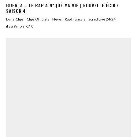
GUERTA – LE RAP A N*QUÉ MA VIE | NOUVELLE ÉCOLE
SAISON 4
Dans
Clips
Clips Officiels
News
Rap Francais
Scred Live 24/24
0
il y a 9 mois