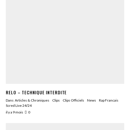
RELO – TECHNIQUE INTERDITE
Dans
Articles & Chroniques
Clips
Clips Officiels
News
Rap Francais
Scred Live 24/24
il y a 9 mois
0