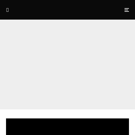
.com/
ligobet
starzbet
betpark
jojobet giriş
jojobet
pusulabet009
gol