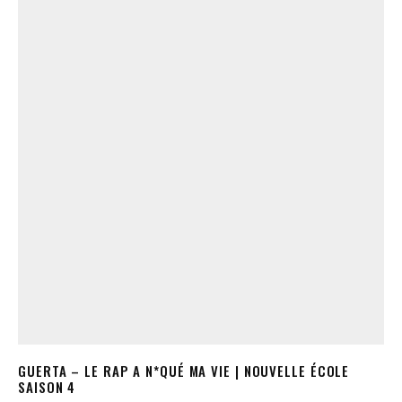
GUERTA – LE RAP A N*QUÉ MA VIE | NOUVELLE ÉCOLE
SAISON 4