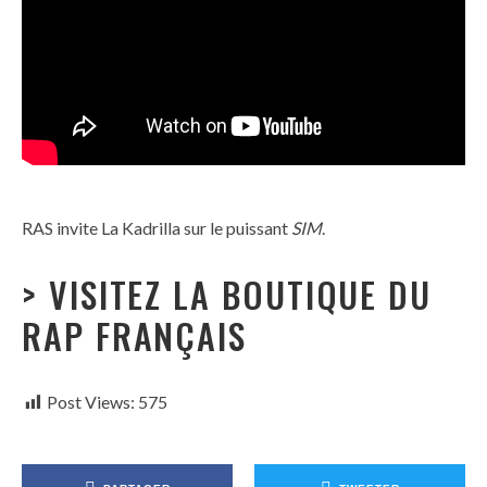
RAS invite La Kadrilla sur le puissant
SIM
.
> VISITEZ LA BOUTIQUE DU
RAP FRANÇAIS
Post Views:
575