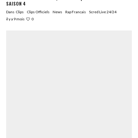
SAISON 4
Dans
Clips
Clips Officiels
News
Rap Francais
Scred Live 24/24
0
il y a 9 mois