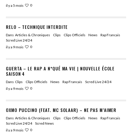
0
il y a 5 mois
RELO – TECHNIQUE INTERDITE
Dans
Articles & Chroniques
Clips
Clips Officiels
News
Rap Francais
Scred Live 24/24
0
il y a 9 mois
GUERTA – LE RAP A N*QUÉ MA VIE | NOUVELLE ÉCOLE
SAISON 4
Dans
Clips
Clips Officiels
News
Rap Francais
Scred Live 24/24
0
il y a 9 mois
OXMO PUCCINO (FEAT. MC SOLAAR) – NE PAS M’AIMER
Dans
Articles & Chroniques
Clips
Clips Officiels
News
Rap Francais
Scred Live 24/24
Scred News
0
il y a 9 mois