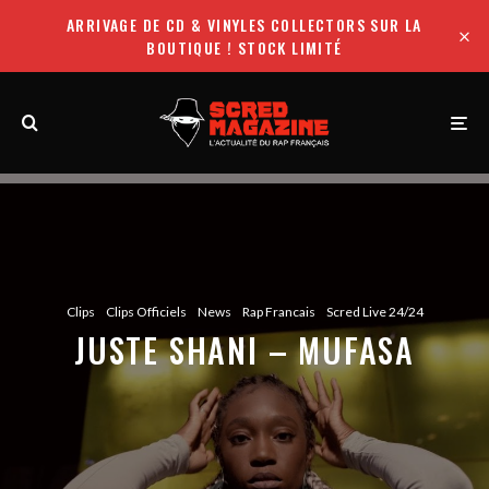
jobet
pusulabet giriş
https://milliol.com/
ligobet
starzbet
betpark
jo
ARRIVAGE DE CD & VINYLES COLLECTORS SUR LA
BOUTIQUE ! STOCK LIMITÉ
Clips
Clips Officiels
News
Rap Francais
Scred Live 24/24
JUSTE SHANI – MUFASA