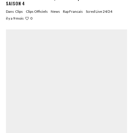
SAISON 4
Dans
Clips
Clips Officiels
News
Rap Francais
Scred Live 24/24
0
il y a 9 mois