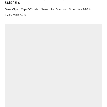
SAISON 4
Dans
Clips
Clips Officiels
News
Rap Francais
Scred Live 24/24
0
il y a 9 mois